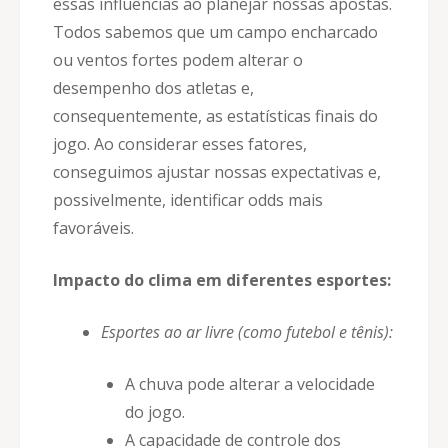
essas influências ao planejar nossas apostas.
Todos sabemos que um campo encharcado
ou ventos fortes podem alterar o
desempenho dos atletas e,
consequentemente, as estatísticas finais do
jogo. Ao considerar esses fatores,
conseguimos ajustar nossas expectativas e,
possivelmente, identificar odds mais
favoráveis.
Impacto do clima em diferentes esportes:
Esportes ao ar livre (como futebol e tênis):
A chuva pode alterar a velocidade
do jogo.
A capacidade de controle dos