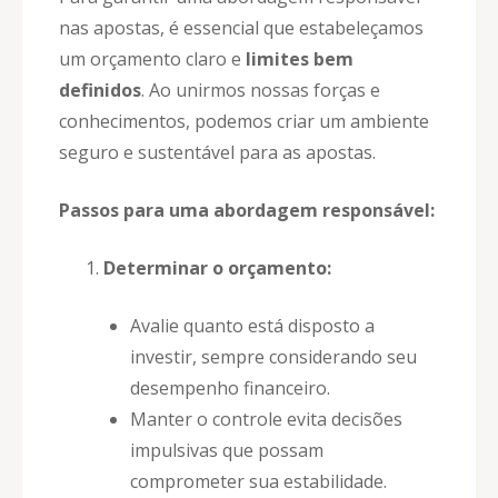
nas apostas, é essencial que estabeleçamos
um orçamento claro e
limites bem
definidos
. Ao unirmos nossas forças e
conhecimentos, podemos criar um ambiente
seguro e sustentável para as apostas.
Passos para uma abordagem responsável:
Determinar o orçamento:
Avalie quanto está disposto a
investir, sempre considerando seu
desempenho financeiro.
Manter o controle evita decisões
impulsivas que possam
comprometer sua estabilidade.