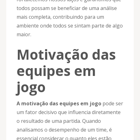
todos possam se beneficiar de uma análise
mais completa, contribuindo para um
ambiente onde todos se sintam parte de algo
maior.
Motivação das
equipes em
jogo
A motivação das equipes em jogo
pode ser
um fator decisivo que influencia diretamente
o resultado de uma partida. Quando
analisamos o desempenho de um time, é
essencial considerar o quanto eles estão