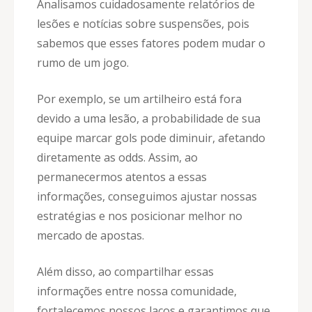
Analisamos cuidadosamente relatórios de
lesões e notícias sobre suspensões, pois
sabemos que esses fatores podem mudar o
rumo de um jogo.
Por exemplo, se um artilheiro está fora
devido a uma lesão, a probabilidade de sua
equipe marcar gols pode diminuir, afetando
diretamente as odds. Assim, ao
permanecermos atentos a essas
informações, conseguimos ajustar nossas
estratégias e nos posicionar melhor no
mercado de apostas.
Além disso, ao compartilhar essas
informações entre nossa comunidade,
fortalecemos nossos laços e garantimos que