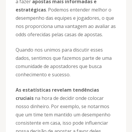
a fazer
apostas mais informadas e
estratégicas
. Podemos entender melhor o
desempenho das equipes e jogadores, o que
nos proporciona uma vantagem ao avaliar as
odds oferecidas pelas casas de apostas.
Quando nos unimos para discutir esses
dados, sentimos que fazemos parte de uma
comunidade de apostadores que busca
conhecimento e sucesso.
As estatísticas revelam tendências
cruciais
na hora de decidir onde colocar
nosso dinheiro. Por exemplo, se notarmos
que um time tem mantido um desempenho
consistente em casa, isso pode influenciar
nossa decisão de apostar a favor deles,