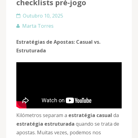
checklists pré-jogo
Outubro 10, 2025
Marta Torres
Estratégias de Apostas: Casual vs.
Estruturada
Kilómetros separam a
estratégia casual
da
estratégia estruturada
quando se trata de
apostas. Muitas vezes, podemos nos