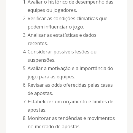
Avaliar o histórico de desempenho das
equipes ou jogadores.
Verificar as condições climáticas que
podem influenciar o jogo.
Analisar as estatísticas e dados
recentes.
Considerar possíveis lesões ou
suspensões.
Avaliar a motivação e a importância do
jogo para as equipes.
Revisar as odds oferecidas pelas casas
de apostas.
Estabelecer um orçamento e limites de
apostas.
Monitorar as tendências e movimentos
no mercado de apostas.