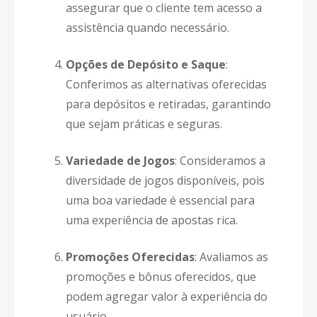
assegurar que o cliente tem acesso a
assistência quando necessário.
Opções de Depósito e Saque
:
Conferimos as alternativas oferecidas
para depósitos e retiradas, garantindo
que sejam práticas e seguras.
Variedade de Jogos
: Consideramos a
diversidade de jogos disponíveis, pois
uma boa variedade é essencial para
uma experiência de apostas rica.
Promoções Oferecidas
: Avaliamos as
promoções e bônus oferecidos, que
podem agregar valor à experiência do
usuário.