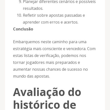
Planejar diferentes cenários e possíveis
resultados.
Refletir sobre apostas passadas e
aprender com erros e acertos.
Conclusão
Embarquemos neste caminho para uma
estratégia mais consciente e vencedora. Com
estas listas de verificação, podemos nos
tornar jogadores mais preparados e
aumentar nossas chances de sucesso no
mundo das apostas.
Avaliação do
histórico de