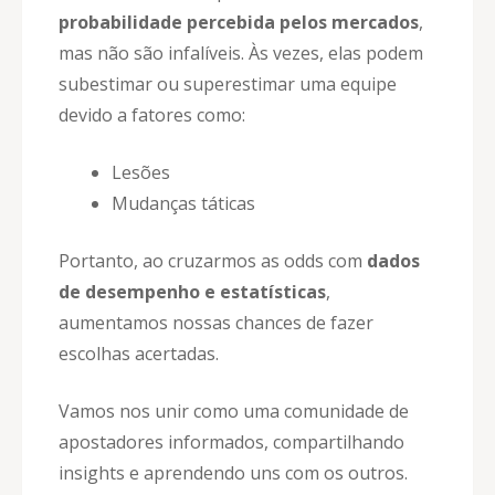
probabilidade percebida pelos mercados
,
mas não são infalíveis. Às vezes, elas podem
subestimar ou superestimar uma equipe
devido a fatores como:
Lesões
Mudanças táticas
Portanto, ao cruzarmos as odds com
dados
de desempenho e estatísticas
,
aumentamos nossas chances de fazer
escolhas acertadas.
Vamos nos unir como uma comunidade de
apostadores informados, compartilhando
insights e aprendendo uns com os outros.