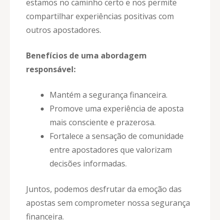
estamos no caminho certo e nos permite
compartilhar experiências positivas com
outros apostadores.
Benefícios de uma abordagem
responsável:
Mantém a segurança financeira.
Promove uma experiência de aposta
mais consciente e prazerosa.
Fortalece a sensação de comunidade
entre apostadores que valorizam
decisões informadas.
Juntos, podemos desfrutar da emoção das
apostas sem comprometer nossa segurança
financeira.