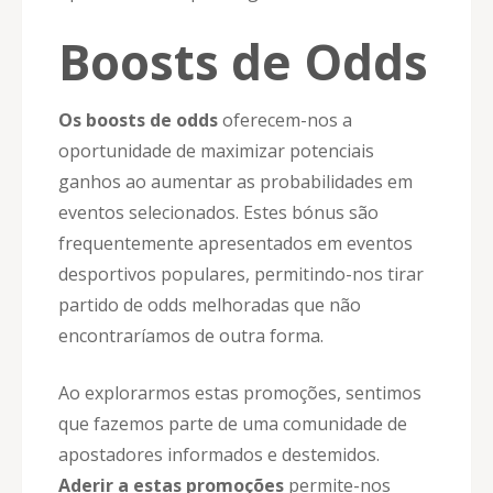
Boosts de Odds
Os boosts de odds
oferecem-nos a
oportunidade de maximizar potenciais
ganhos ao aumentar as probabilidades em
eventos selecionados. Estes bónus são
frequentemente apresentados em eventos
desportivos populares, permitindo-nos tirar
partido de odds melhoradas que não
encontraríamos de outra forma.
Ao explorarmos estas promoções, sentimos
que fazemos parte de uma comunidade de
apostadores informados e destemidos.
Aderir a estas promoções
permite-nos