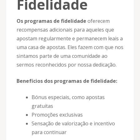
Fidelidade
Os programas de fidelidade
oferecem
recompensas adicionais para aqueles que
apostam regularmente e permanecem leais a
uma casa de apostas. Eles fazem com que nos
sintamos parte de uma comunidade ao
sermos reconhecidos por nossa dedicação.
Benefícios dos programas de fidelidade:
Bónus especiais, como apostas
gratuitas
Promoções exclusivas
Sensação de valorização e incentivo
para continuar