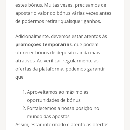
estes bónus. Muitas vezes, precisamos de
apostar o valor do bónus várias vezes antes
de podermos retirar quaisquer ganhos.
Adicionalmente, devemos estar atentos às
promoções temporárias
, que podem
oferecer bónus de depósito ainda mais
atrativos. Ao verificar regularmente as
ofertas da plataforma, podemos garantir
que:
Aproveitamos ao máximo as
oportunidades de bónus
Fortalecemos a nossa posição no
mundo das apostas
Assim, estar informado e atento às ofertas