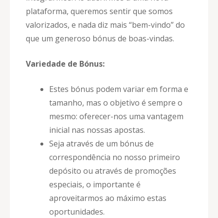
plataforma, queremos sentir que somos
valorizados, e nada diz mais “bem-vindo” do
que um generoso bónus de boas-vindas.
Variedade de Bónus:
Estes bónus podem variar em forma e
tamanho, mas o objetivo é sempre o
mesmo: oferecer-nos uma vantagem
inicial nas nossas apostas.
Seja através de um bónus de
correspondência no nosso primeiro
depósito ou através de promoções
especiais, o importante é
aproveitarmos ao máximo estas
oportunidades.