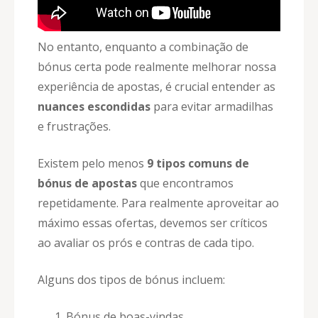
No entanto, enquanto a combinação de
bónus certa pode realmente melhorar nossa
experiência de apostas, é crucial entender as
nuances escondidas
para evitar armadilhas
e frustrações.
Existem pelo menos
9 tipos comuns de
bónus de apostas
que encontramos
repetidamente. Para realmente aproveitar ao
máximo essas ofertas, devemos ser críticos
ao avaliar os prós e contras de cada tipo.
Alguns dos tipos de bónus incluem:
Bónus de boas-vindas