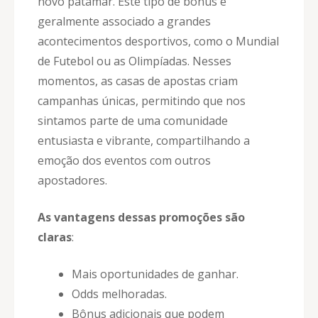
novo patamar. Este tipo de bônus é
geralmente associado a grandes
acontecimentos desportivos, como o Mundial
de Futebol ou as Olimpíadas. Nesses
momentos, as casas de apostas criam
campanhas únicas, permitindo que nos
sintamos parte de uma comunidade
entusiasta e vibrante, compartilhando a
emoção dos eventos com outros
apostadores.
As vantagens dessas promoções são
claras
:
Mais oportunidades de ganhar.
Odds melhoradas.
Bônus adicionais que podem