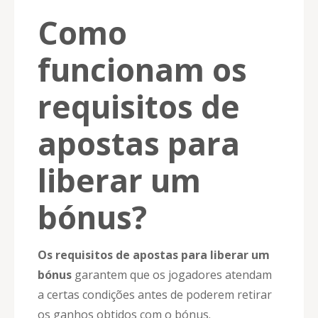
Como
funcionam os
requisitos de
apostas para
liberar um
bónus?
Os requisitos de apostas para liberar um
bónus
garantem que os jogadores atendam
a certas condições antes de poderem retirar
os ganhos obtidos com o bónus.