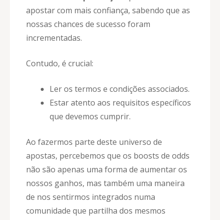
apostar com mais confiança, sabendo que as
nossas chances de sucesso foram
incrementadas.
Contudo, é crucial:
Ler os termos e condições associados.
Estar atento aos requisitos específicos
que devemos cumprir.
Ao fazermos parte deste universo de
apostas, percebemos que os boosts de odds
não são apenas uma forma de aumentar os
nossos ganhos, mas também uma maneira
de nos sentirmos integrados numa
comunidade que partilha dos mesmos