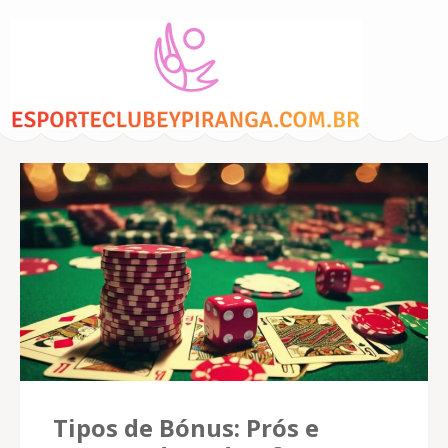
EsporteClubeyPiran
– Apostas em Fu
Tipos de Bónus: Prós e