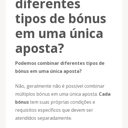
diferentes
tipos de bónus
em uma única
aposta?
Podemos combinar diferentes tipos de
bónus em uma única aposta?
Não, geralmente não é possível combinar
múltiplos bónus em uma única aposta.
Cada
bónus
tem suas próprias condições e
requisitos específicos que devem ser
atendidos separadamente.