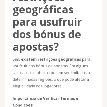
geográficas
para usufruir
dos bónus de
apostas?
Sim,
existem restrições geográficas
para
usufruir dos bónus de apostas. Em alguns
casos, certas ofertas podem ser limitadas a
determinadas regiões, o que pode afetar a
elegibilidade dos jogadores.
Importância de Verificar Termos e
Condições: