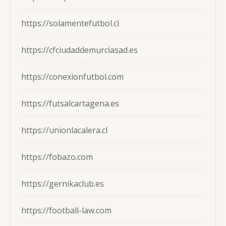
https://solamentefutbol.cl
https://cfciudaddemurciasad.es
https://conexionfutbol.com
https://futsalcartagena.es
https://unionlacalera.cl
https://fobazo.com
https://gernikaclub.es
https://football-law.com