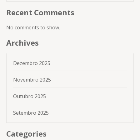
Recent Comments
No comments to show.
Archives
Dezembro 2025
Novembro 2025
Outubro 2025
Setembro 2025
Categories