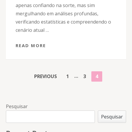
apenas confiando na sorte, mas sim
mergulhando em análises profundas,
verificando estatísticas e compreendendo o
cenário atual …
READ MORE
NAVEGAÇÃO
…
PAGE
PAGE
PAGE
PREVIOUS
1
3
4
DE
ARTIGOS
Pesquisar
Pesquisar